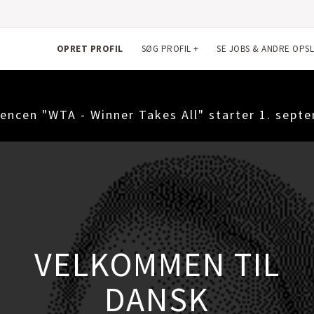
OPRET PROFIL
SØG PROFIL
+
SE JOBS & ANDRE OPS
encen "WTA - Winner Takes All" starter 1. sept
OPRET DIN EGEN
GRATIS PROFIL