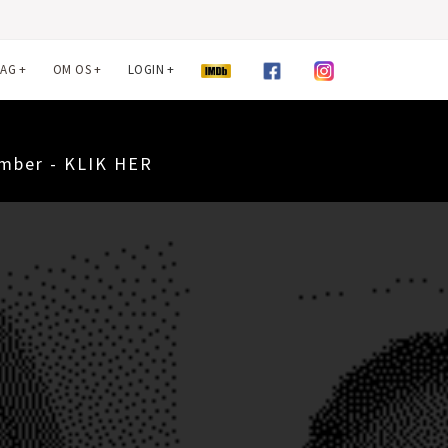
LAG
+
OM OS
+
LOGIN
+
ember - KLIK HER