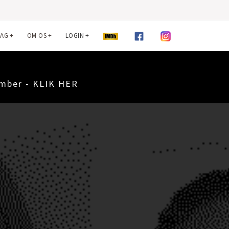
LAG
+
OM OS
+
LOGIN
+
ember - KLIK HER