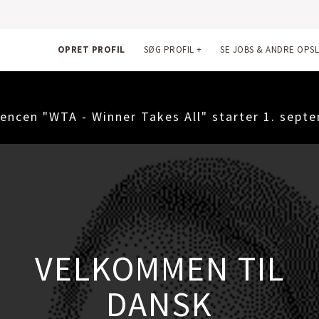
OPRET PROFIL
SØG PROFIL
+
SE JOBS & ANDRE OPS
encen "WTA - Winner Takes All" starter 1. sept
OPRET DIN EGEN
GRATIS PROFIL