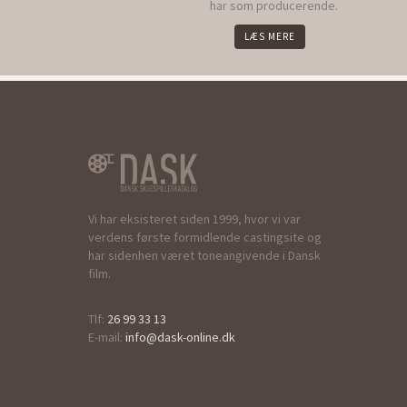
har som producerende.
LÆS MERE
Vi har eksisteret siden 1999, hvor vi var
verdens første formidlende castingsite og
har sidenhen været toneangivende i Dansk
film.
Tlf:
26 99 33 13
E-mail:
info@dask-online.dk