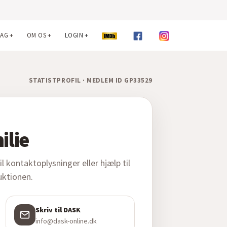
LAG
+
OM OS
+
LOGIN
+
STATISTPROFIL · MEDLEM ID GP33529
ilie
 kontaktoplysninger eller hjælp til
duktionen.
Skriv til DASK
info@dask-online.dk