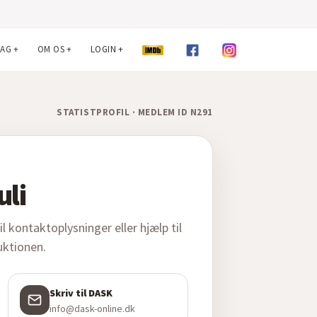
LAG
+
OM OS
+
LOGIN
+
STATISTPROFIL · MEDLEM ID N291
uli
 kontaktoplysninger eller hjælp til
duktionen.
Skriv til DASK
info@dask-online.dk