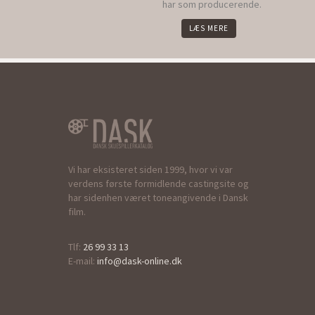
har som producerende.
LÆS MERE
Vi har eksisteret siden 1999, hvor vi var
verdens første formidlende castingsite og
har sidenhen været toneangivende i Dansk
film.
Tlf:
26 99 33 13
E-mail:
info@dask-online.dk