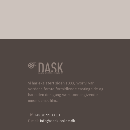
Vi har eksistert siden 1999, hvor vi var
verdens første formidlende castingside og
har siden den gang vært toneangivende
innen dansk film..
Tlf:
+45 26 99 33 13
E-mail:
info@dask-online.dk