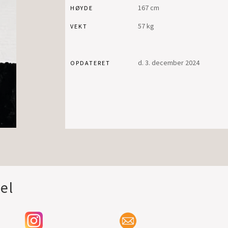
167 cm
HØYDE
57 kg
VEKT
d. 3. december 2024
OPDATERET
el