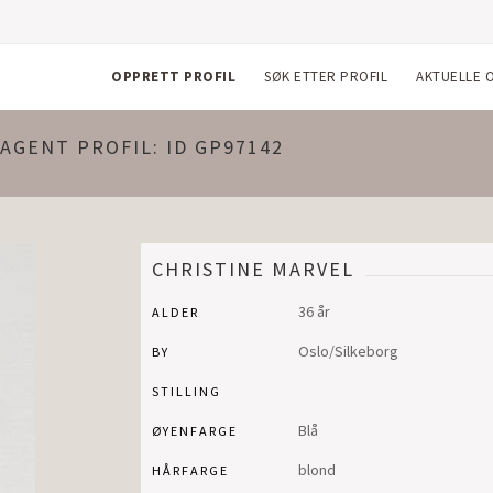
OPPRETT PROFIL
SØK ETTER PROFIL
AKTUELLE 
AGENT PROFIL: ID GP97142
CHRISTINE MARVEL
36 år
ALDER
Oslo/Silkeborg
BY
STILLING
Blå
ØYENFARGE
blond
HÅRFARGE