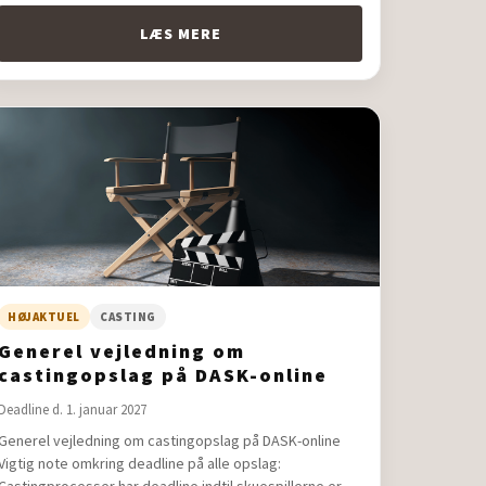
LÆS MERE
HØJAKTUEL
CASTING
Generel vejledning om
castingopslag på DASK-online
Deadline d. 1. januar 2027
Generel vejledning om castingopslag på DASK-online
Vigtig note omkring deadline på alle opslag: