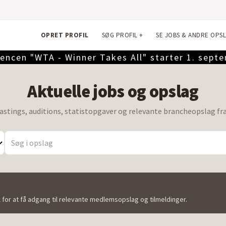
OPRET PROFIL
SØG PROFIL
+
SE JOBS & ANDRE OPS
encen "WTA - Winner Takes All" starter 1. sept
Aktuelle jobs og opslag
castings, auditions, statistopgaver og relevante brancheopslag fr
l for at få adgang til relevante medlemsopslag og tilmeldinger.