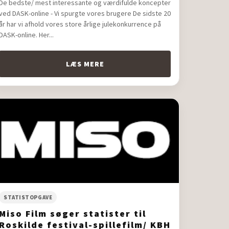
De bedste/ mest interessante og værdifulde koncepter
ved DASK-online - Vi spurgte vores brugere De sidste 20
år har vi afhold vores store årlige julekonkurrence på
DASK-online. Her...
LÆS MERE
STATISTOPGAVE
Miso Film søger statister til
Roskilde festival-spillefilm/ KBH