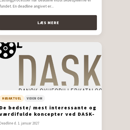
Castingprocesser har deadline indtil skuespillerne er
fundet. En deadline angivet er...
LÆS MERE
HØJAKTUEL
VIDEN OM
De bedste/ mest interessante og
værdifulde koncepter ved DASK-
online - Vi spurgte vores
Deadline d. 1. januar 2027
brugere