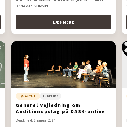
alle niveauer. Kunsten er ikke at søge rollen, men at
lande den! Vi udvikl...
LÆS MERE
HØJAKTUEL
AUDITION
m
Generel vejledning om
Auditionopslag på DASK-online
Deadline d. 1. januar 2027