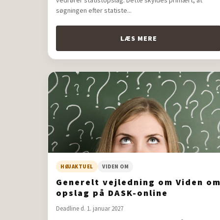
vedrører statistopslag. Dette skyldes primært, at
søgningen efter statiste...
LÆS MERE
HØJAKTUEL
VIDEN OM
Generelt vejledning om Viden o
opslag på DASK-online
Deadline d. 1. januar 2027