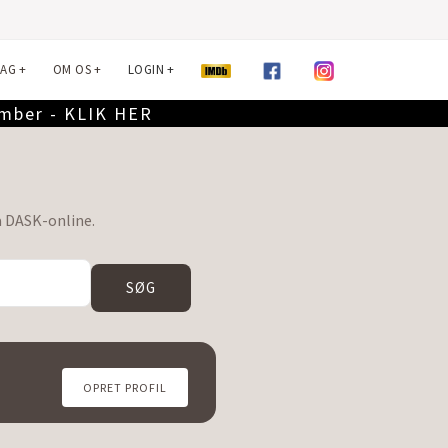
LAG
+
OM OS
+
LOGIN
+
ember - KLIK HER
a DASK-online.
SØG
OPRET PROFIL