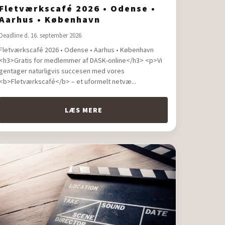
Fletværkscafé 2026 • Odense •
Aarhus • København
Deadline d. 16. september 2026
Fletværkscafé 2026 • Odense • Aarhus • København
<h3>Gratis for medlemmer af DASK-online</h3> <p>Vi
gentager naturligvis succesen med vores
<b>Fletværkscafé</b> – et uformelt netvæ...
LÆS MERE