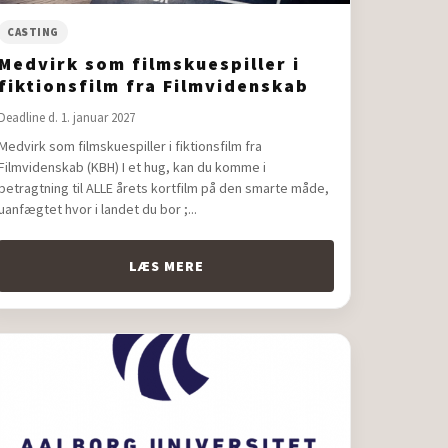
CASTING
Medvirk som filmskuespiller i
fiktionsfilm fra Filmvidenskab
(KBH)
Deadline d. 1. januar 2027
Medvirk som filmskuespiller i fiktionsfilm fra
Filmvidenskab (KBH) I et hug, kan du komme i
betragtning til ALLE årets kortfilm på den smarte måde,
uanfægtet hvor i landet du bor ;...
LÆS MERE