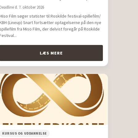
(Lineup)
Deadline d. 7. oktober 2026
Miso Film søger statister til Roskilde festival-spillefilm/
KBH (Lineup) Snart fortsætter optagelserne på den nye
spillefilm fra Miso Film, der delvist foregår på Roskilde
Festival...
LÆS MERE
KURSUS OG UDDANNELSE