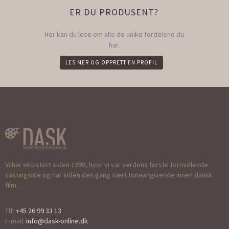
ER DU PRODUSENT?
Her kan du lese om alle de unike fordelene du
har.
LES MER OG OPPRETT EN PROFIL
Vi har eksistert siden 1999, hvor vi var verdens første formidlende
castingside og har siden den gang vært toneangivende innen dansk
film..
Tlf:
+45 26 99 33 13
E-mail:
info@dask-online.dk