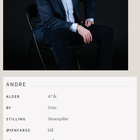
ANDRE
47 år
ALDER
Oslo
BY
Skuespiller
STILLING
blå
ØYENFARGE