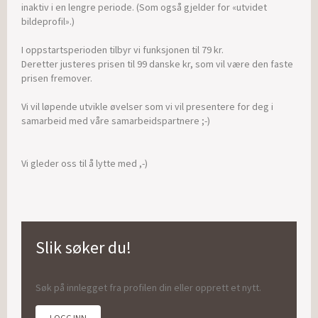
inaktiv i en lengre periode. (Som også gjelder for «utvidet
bildeprofil».)
I oppstartsperioden tilbyr vi funksjonen til 79 kr.
Deretter justeres prisen til 99 danske kr, som vil være den faste
prisen fremover.
Vi vil løpende utvikle øvelser som vi vil presentere for deg i
samarbeid med våre samarbeidspartnere ;-)
Vi gleder oss til å lytte med ,-)
Slik søker du!
Søk på innlegget fra profilen din eller opprett et nytt.
LOGG INN