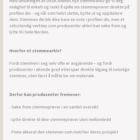
Med lanseringen av DASK-onlines nye stemmearkiv gir vi deg
mulighet til enkelt og raskt å spille inn stemmeprøver direkte på
profilen din – og når som helst slette, bytte ut og oppdatere
dem. Stemmen din blir ikke bare en note i profilen din, men et
selvstendig verktøy som produsenter aktivt kan søke frem og
lytte til i hele Norden.
Hvorfor et stemmearkiv?
Fordi stemmen i seg selv ofte er avgjørende – og fordi
produsenter i økende grad etterspør direkte tilgang til naturlige
stemmer, uten først å måtte be om materiale.
Derfor kan produsenter fremover:
- Søke frem stemmeprøver i en samlet oversikt
- Lytte direkte til dine stemmeprøver uten mellomledd
- Finne akkurat den stemmen som matcher deres prosjekt