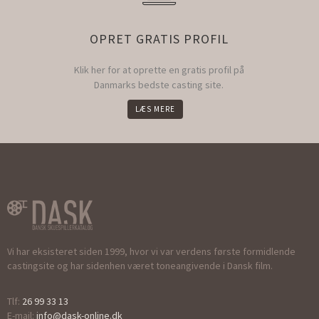
OPRET GRATIS PROFIL
Klik her for at oprette en gratis profil på
Danmarks bedste casting site.
LÆS MERE
Vi har eksisteret siden 1999, hvor vi var verdens første formidlende
castingsite og har sidenhen været toneangivende i Dansk film.
Tlf:
26 99 33 13
E-mail:
info@dask-online.dk