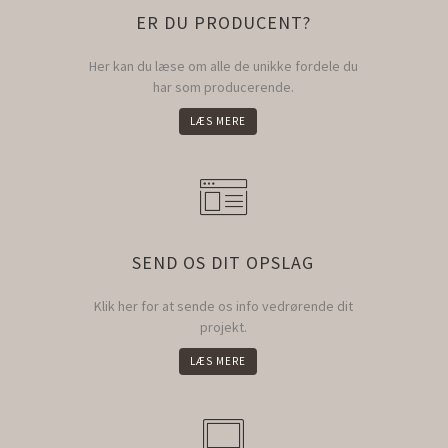
ER DU PRODUCENT?
Her kan du læse om alle de unikke fordele du
har som producerende.
LÆS MERE
SEND OS DIT OPSLAG
Klik her for at sende os info vedrørende dit
projekt.
LÆS MERE