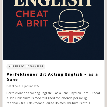
KURSUS OG UDDANNELSE
Perfektioner dit Acting English – as a
Dane
Deadline d. 1. januar 2027
Perfektioner dit "Acting English" – as a Dane Snyd en Brite – Cheat
a Brit! Onlinekursus med mulighed for løbende personlig
feedback fra Dialektcoach Louise Holmes <b>Kursusinfo:<...