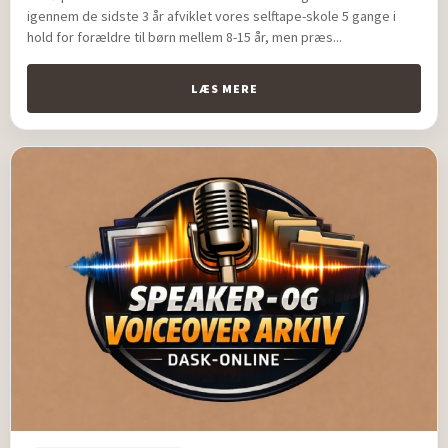
igennem de sidste 3 år afviklet vores selftape-skole 5 gange i
hold for forældre til børn mellem 8-15 år, men præs...
LÆS MERE