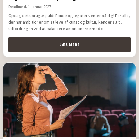
Deadline d. 1. januar 2027
Opdag det ubrugte guld: Fonde og legater venter på dig! For alle,
der har ambitioner om at leve af kunst og kultur, kender alt til
udfordringen ved at balancere ambitionerne med øk...
LÆS MERE