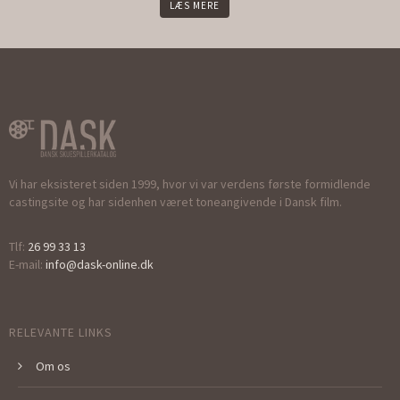
LÆS MERE
Vi har eksisteret siden 1999, hvor vi var verdens første formidlende
castingsite og har sidenhen været toneangivende i Dansk film.
Tlf:
26 99 33 13
E-mail:
info@dask-online.dk
RELEVANTE LINKS
Om os