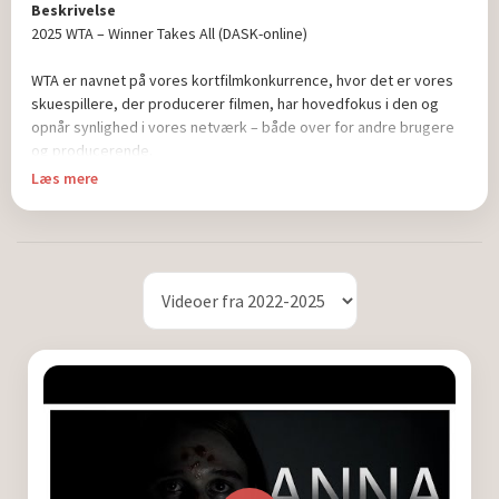
Beskrivelse
2025 WTA – Winner Takes All (DASK-online)
WTA er navnet på vores kortfilmkonkurrence, hvor det er vores
skuespillere, der producerer filmen, har hovedfokus i den og
opnår synlighed i vores netværk – både over for andre brugere
og producerende.
Læs mere
Næste konkurrence starter 1. september – følg med på DASK-
online.
Filmene vurderes via en brugerafstemning blandt alle
besøgende på DASK-online med henblik på at synliggøre
filmene, skuespillerne og de virksomheder, der sponsorerer
præmien.
Tema for årets konkurrence var: "Skyld"
Benspænd: Hovedpersonens ansigt skulle være helt eller delvis
synligt i HELE filmen