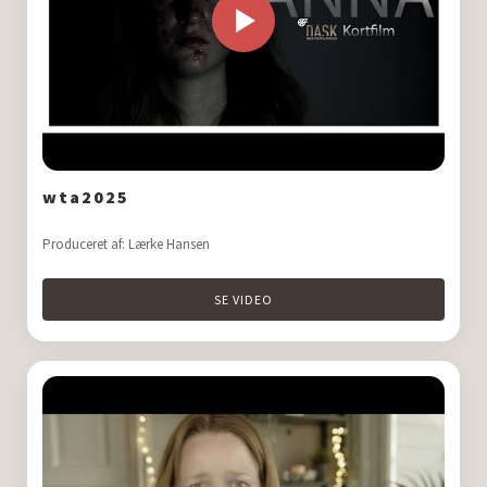
Følgende virksomheder sponsorerede den kontante præmie på
25.000 kr:
Lee Hansen it
Vagn O. Electric A/S
KLC Erhverv
wta2025
Frisør Kim Magne
Produceret af: Lærke Hansen
Guldbjerg Optik
Give Tandlægehus
SE VIDEO
MyreExpressen Skadedyrskontrol
Verusian
Pizza and Dreams
Mammi Film