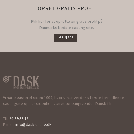
OPRET GRATIS PROFIL
Klik her for at oprette en gratis profil på
Danmarks bedste casting site.
LÆS MERE
Vi har eksisteret siden 1999, hvor vi var verdens første formidlende
castingsite og har sidenhen været toneangivende i Dansk film.
Tlf:
26 99 33 13
E-mail:
info@dask-online.dk