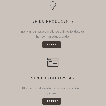
ER DU PRODUCENT?
Her kan du læse om alle de unikke fordele du
har som producerende.
LÆS MERE
SEND OS DIT OPSLAG
Klik her for at sende os info vedrørende dit
projekt.
LÆS MERE