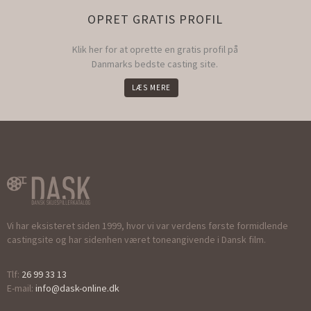
OPRET GRATIS PROFIL
Klik her for at oprette en gratis profil på
Danmarks bedste casting site.
LÆS MERE
Vi har eksisteret siden 1999, hvor vi var verdens første formidlende
castingsite og har sidenhen været toneangivende i Dansk film.
Tlf:
26 99 33 13
E-mail:
info@dask-online.dk