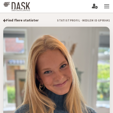
Find flere statister
STATISTPROFIL · MEDLEM ID GP95641