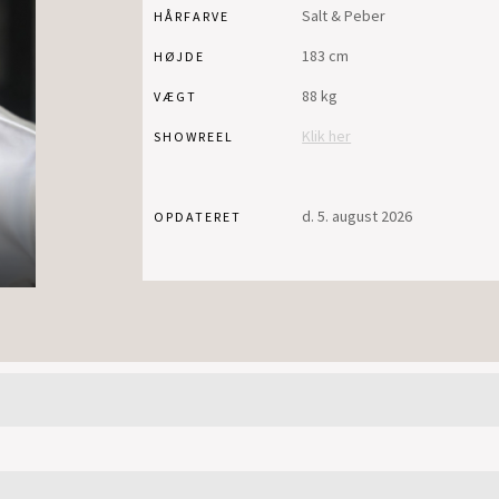
Salt & Peber
HÅRFARVE
183 cm
HØJDE
88 kg
VÆGT
Klik her
SHOWREEL
d. 5. august 2026
OPDATERET