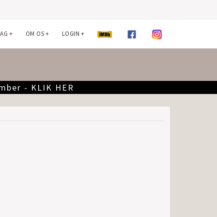
LAG
+
OM OS
+
LOGIN
+
ember - KLIK HER