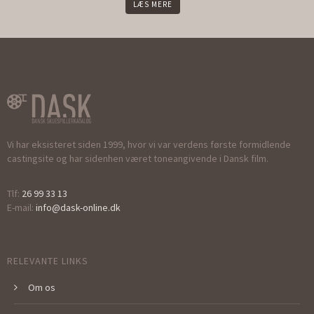
LÆS MERE
Vi har eksisteret siden 1999, hvor vi var verdens første formidlende
castingsite og har sidenhen været toneangivende i Dansk film.
Tlf:
26 99 33 13
E-mail:
info@dask-online.dk
RELEVANTE LINKS
Om os