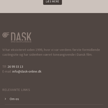
LÆS MERE
Vi har eksisteret siden 1999, hvor vi var verdens første formidlende
castingsite og har sidenhen været toneangivende i Dansk film.
Tlf:
26 99 33 13
E-mail:
info@dask-online.dk
RELEVANTE LINKS
Om os