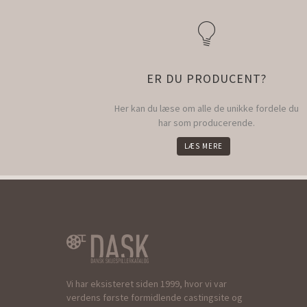
ER DU PRODUCENT?
Her kan du læse om alle de unikke fordele du
har som producerende.
LÆS MERE
Vi har eksisteret siden 1999, hvor vi var
verdens første formidlende castingsite og