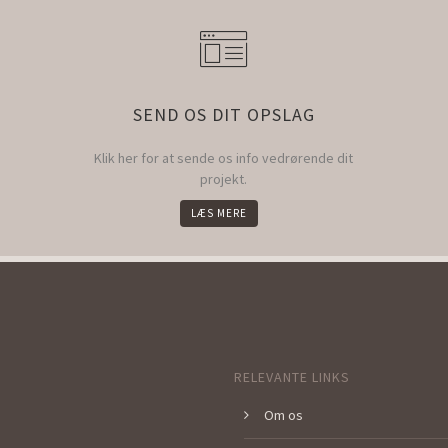
SEND OS DIT OPSLAG
Klik her for at sende os info vedrørende dit
projekt.
LÆS MERE
RELEVANTE LINKS
Om os