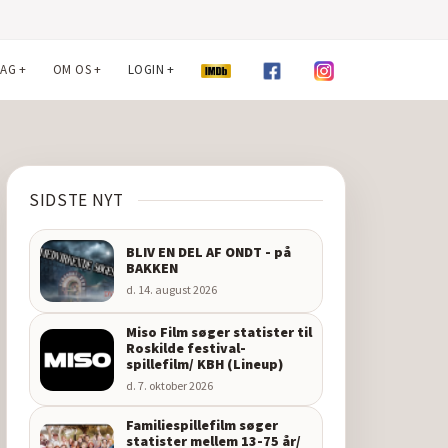
LAG
+
OM OS
+
LOGIN
+
SIDSTE NYT
BLIV EN DEL AF ONDT - på
BAKKEN
d. 14. august 2026
Miso Film søger statister til
Roskilde festival-
spillefilm/ KBH (Lineup)
d. 7. oktober 2026
Familiespillefilm søger
statister mellem 13-75 år/