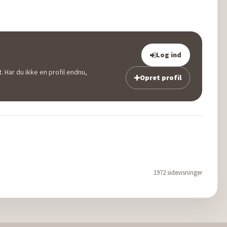
Log ind
. Har du ikke en profil endnu,
Opret profil
1972 sidevisninger