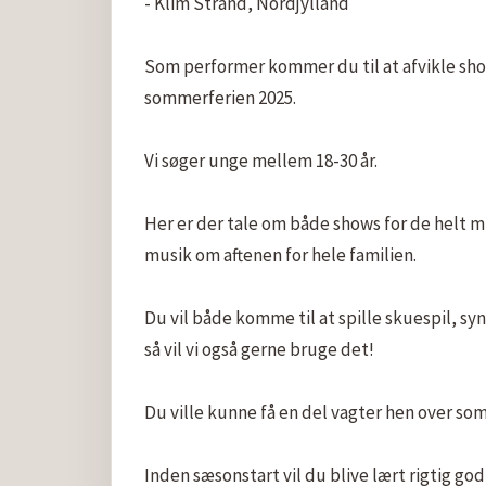
- Klim Strand, Nordjylland 

Som performer kommer du til at afvikle sho
sommerferien 2025.

Vi søger unge mellem 18-30 år.

Her er der tale om både shows for de helt mi
musik om aftenen for hele familien. 

Du vil både komme til at spille skuespil, sy
så vil vi også gerne bruge det! 

Du ville kunne få en del vagter hen over so
Inden sæsonstart vil du blive lært rigtig god