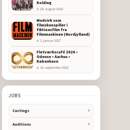
Kolding
d. 28. august 2026
Medvirk som
filmskuespiller i
fiktionsfilm fra
Filmmaskinen (Nordjylland)
d. 1. januar 2027
Fletværkscafé 2026 •
Odense • Aarhus •
København
d. 16. september 2026
JOBS
Castings
Auditions