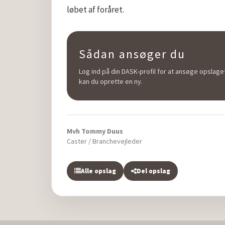
løbet af foråret.
Sådan ansøger du
Log ind på din DASK-profil for at ansøge opslaget
kan du oprette en ny.
Mvh Tommy Duus
Caster / Branchevejleder
Alle opslag
Del opslag