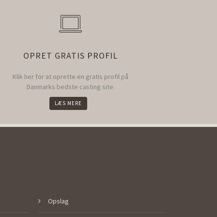
OPRET GRATIS PROFIL
Klik her for at oprette en gratis profil på
Danmarks bedste casting site.
LÆS MERE
Opslag