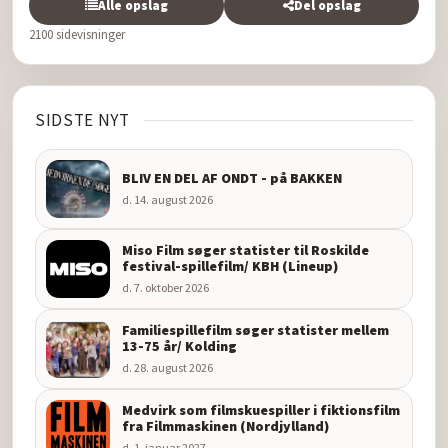
Alle opslag
Del opslag
2100 sidevisninger
SIDSTE NYT
BLIV EN DEL AF ONDT - på BAKKEN
d. 14. august 2026
Miso Film søger statister til Roskilde
festival-spillefilm/ KBH (Lineup)
d. 7. oktober 2026
Familiespillefilm søger statister mellem
13-75 år/ Kolding
d. 28. august 2026
Medvirk som filmskuespiller i fiktionsfilm
fra Filmmaskinen (Nordjylland)
d. 1. januar 2027