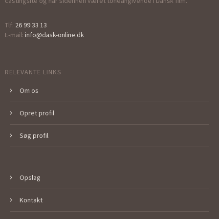
castingsite og har sidenhen været toneangivende i Dansk film.
Tlf:
26 99 33 13
E-mail:
info@dask-online.dk
RELEVANTE LINKS
Om os
Opret profil
Søg profil
Opslag
Kontakt