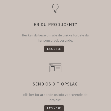
ER DU PRODUCENT?
Her kan du læse om alle de unikke fordele du
har som producerende.
LÆS MERE
SEND OS DIT OPSLAG
Klik her for at sende os info vedrørende dit
projekt.
LÆS MERE