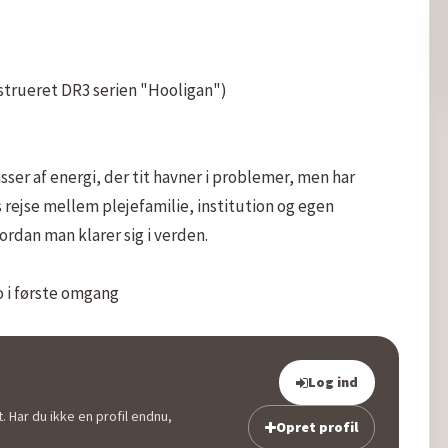
nstrueret DR3 serien "Hooligan")

asser af energi, der tit havner i problemer, men har 
 rejse mellem plejefamilie, institution og egen 
ordan man klarer sig i verden.

o i første omgang
Log ind
. Har du ikke en profil endnu,
Opret profil