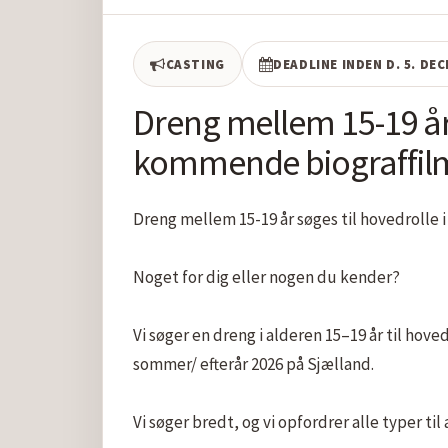
CASTING
DEADLINE INDEN D. 5. DE
Dreng mellem 15-19 år 
kommende biograffilm
Dreng mellem 15-19 år søges til hovedrolle 
Noget for dig eller nogen du kender?

Vi søger en dreng i alderen 15–19 år til hove
sommer/ efterår 2026 på Sjælland.

Vi søger bredt, og vi opfordrer alle typer til