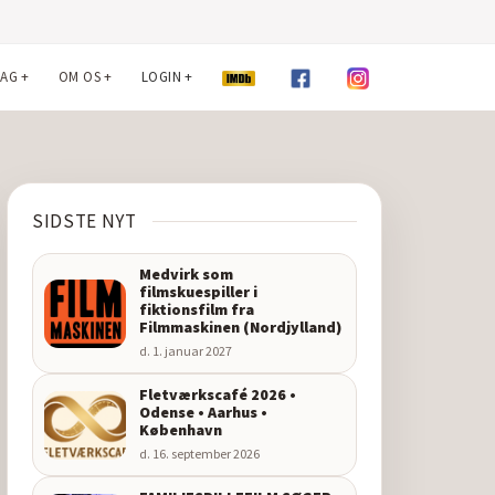
LAG
+
OM OS
+
LOGIN
+
SIDSTE NYT
Medvirk som
filmskuespiller i
fiktionsfilm fra
Filmmaskinen (Nordjylland)
d. 1. januar 2027
Fletværkscafé 2026 •
Odense • Aarhus •
København
d. 16. september 2026