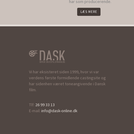
har som producerende.
LÆS MERE
Vi har eksisteret siden 1999, hvor vi var
verdens første formidlende castingsite og
har sidenhen været toneangivende i Dansk
film.
Tlf:
26 99 33 13
E-mail:
info@dask-online.dk