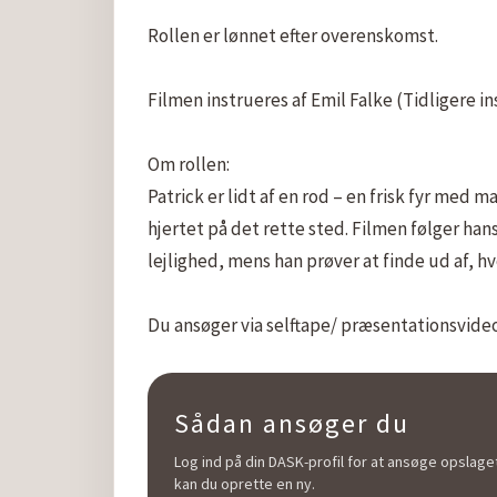
Rollen er lønnet efter overenskomst.

Filmen instrueres af Emil Falke (Tidligere i
Om rollen:

Patrick er lidt af en rod – en frisk fyr med m
hjertet på det rette sted. Filmen følger hans
lejlighed, mens han prøver at finde ud af, hv
Du ansøger via selftape/ præsentationsvide
Sådan ansøger du
Log ind på din DASK-profil for at ansøge opslaget
kan du oprette en ny.