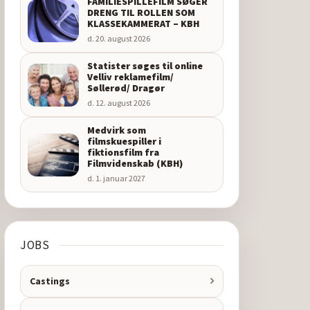
FAMILIESPILLEFILM SØGER
DRENG TIL ROLLEN SOM
KLASSEKAMMERAT – KBH
d. 20. august 2026
Statister søges til online
Velliv reklamefilm/
Søllerød/ Dragør
d. 12. august 2026
Medvirk som
filmskuespiller i
fiktionsfilm fra
Filmvidenskab (KBH)
d. 1. januar 2027
JOBS
Castings