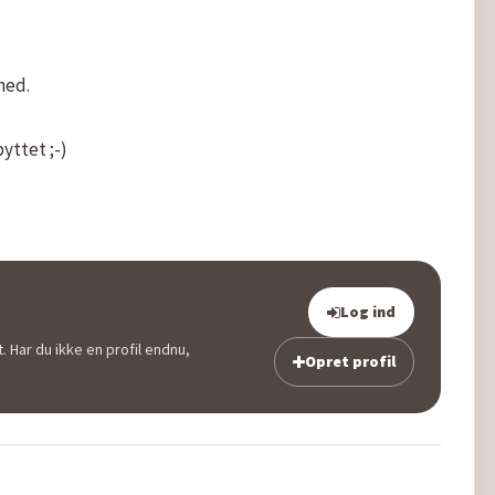
ed.

yttet ;-)

Log ind
. Har du ikke en profil endnu,
Opret profil