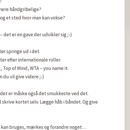


ere håndgribelige?

 og et sted hvor man kan vokse?

det er en gave der udvikler sig ;-)

r springe ud i det.

er efter internationale roller.

g, Top of Mind, WTA – you name it.

du vil give videre ;-)

g det er måske også det smukkeste ved det.

 skrive kortet selv. Lægge håb i båndet. Og give 
tisk kan bruges, mærkes og forandre noget…
