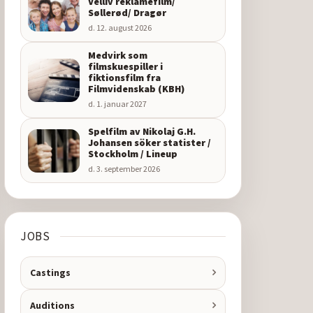
Velliv reklamefilm/
Søllerød/ Dragør
d. 12. august 2026
Medvirk som
filmskuespiller i
fiktionsfilm fra
Filmvidenskab (KBH)
d. 1. januar 2027
Spelfilm av Nikolaj G.H.
Johansen söker statister /
Stockholm / Lineup
d. 3. september 2026
JOBS
Castings
Auditions