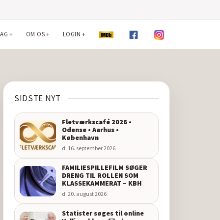
LAG
+
OM OS
+
LOGIN
+
SIDSTE NYT
Fletværkscafé 2026 •
Odense • Aarhus •
København
d. 16. september 2026
FAMILIESPILLEFILM SØGER
DRENG TIL ROLLEN SOM
KLASSEKAMMERAT – KBH
d. 20. august 2026
Statister søges til online