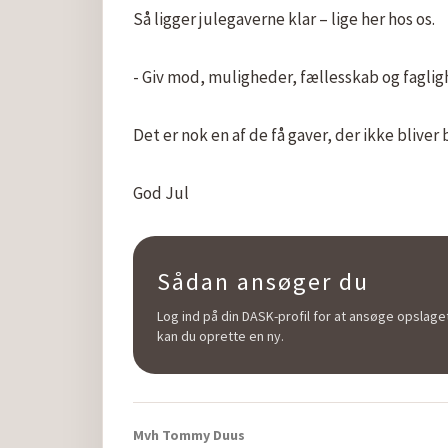
Så ligger julegaverne klar – lige her hos os.

- Giv mod, muligheder, fællesskab og fagligh
Det er nok en af de få gaver, der ikke bliver b
God Jul
Sådan ansøger du
Log ind på din DASK-profil for at ansøge opslaget
kan du oprette en ny.
Mvh Tommy Duus