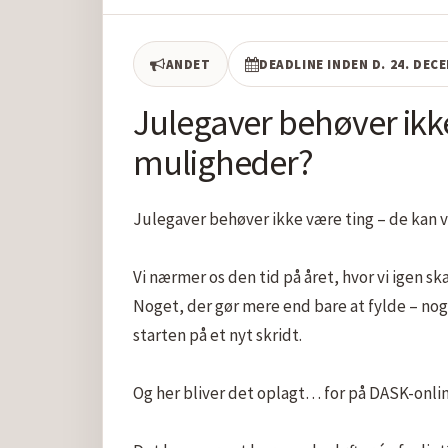
ANDET
DEADLINE INDEN D. 24. DEC
Julegaver behøver ikk
muligheder?
Julegaver behøver ikke være ting – de kan 
Vi nærmer os den tid på året, hvor vi igen ska
Noget, der gør mere end bare at fylde – noge
starten på et nyt skridt.

Og her bliver det oplagt… for på DASK-onlin