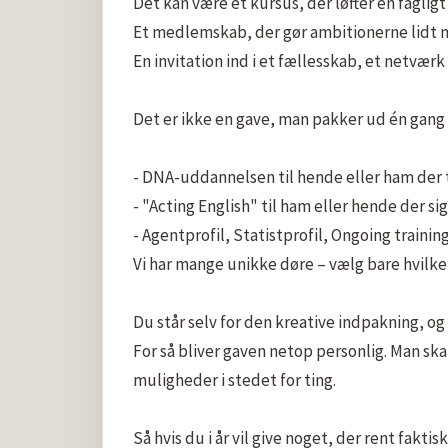
Det kan være et kursus, der løfter én fagligt?
Et medlemskab, der gør ambitionerne lidt m
En invitation ind i et fællesskab, et netværk
Det er ikke en gave, man pakker ud én gang – 
- DNA-uddannelsen til hende eller ham der tø
- "Acting English" til ham eller hende der sigt
- Agentprofil, Statistprofil, Ongoing trainin
Vi har mange unikke døre – vælg bare hvilken 
Du står selv for den kreative indpakning, o
For så bliver gaven netop personlig. Man skal
muligheder i stedet for ting.

Så hvis du i år vil give noget, der rent fak