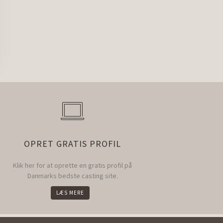
OPRET GRATIS PROFIL
Klik her for at oprette en gratis profil på
Danmarks bedste casting site.
LÆS MERE