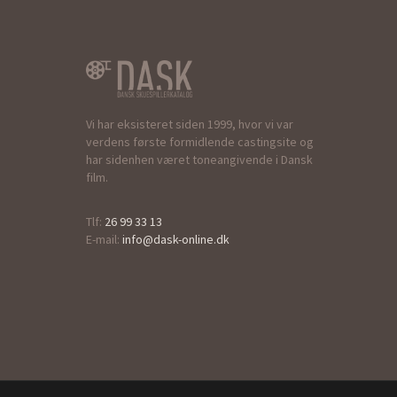
Vi har eksisteret siden 1999, hvor vi var
verdens første formidlende castingsite og
har sidenhen været toneangivende i Dansk
film.
Tlf:
26 99 33 13
E-mail:
info@dask-online.dk