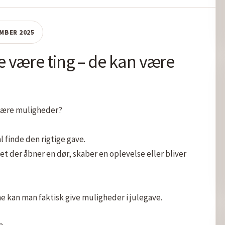
EMBER 2025
e være ting – de kan være
være muligheder?

l finde den rigtige gave.

t der åbner en dør, skaber en oplevelse eller bliver 
e kan man faktisk give muligheder i julegave.
