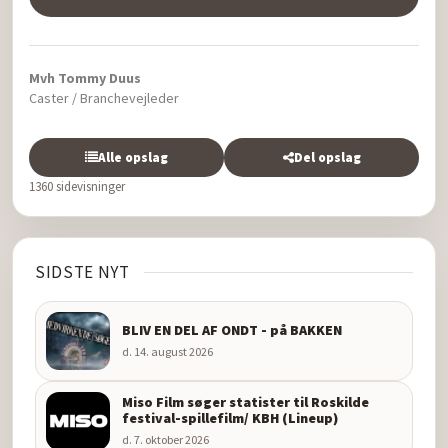
Mvh Tommy Duus
Caster / Branchevejleder
Alle opslag
Del opslag
1360 sidevisninger
SIDSTE NYT
BLIV EN DEL AF ONDT - på BAKKEN
d. 14. august 2026
Miso Film søger statister til Roskilde
festival-spillefilm/ KBH (Lineup)
d. 7. oktober 2026