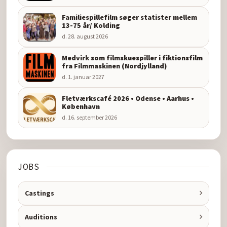
Familiespillefilm søger statister mellem
13-75 år/ Kolding
d. 28. august 2026
Medvirk som filmskuespiller i fiktionsfilm
fra Filmmaskinen (Nordjylland)
d. 1. januar 2027
Fletværkscafé 2026 • Odense • Aarhus •
København
d. 16. september 2026
JOBS
Castings
Auditions