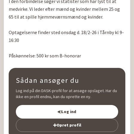
I den forbindelse søger vi statister som har lyst til at 
medvirke. Vi leder efter mænd og kvinder mellem 25 og 
65 til at spille hjemmeværnsmænd og kvinder.

Optagelserne finder sted onsdag d. 18/2-26 i Tårnby kl 9-
16:30

Påskønnelse: 500 kr som B-honorar
Sådan ansøger du
Log ind på din DASK-profil for at ansøge opslaget. Har du
ikke en profil endnu, kan du oprette en ny.
Log ind
Opret profil