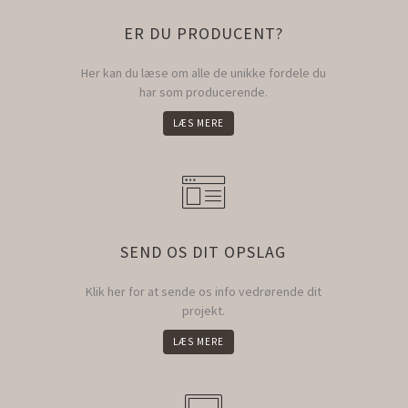
ER DU PRODUCENT?
Her kan du læse om alle de unikke fordele du
har som producerende.
LÆS MERE
SEND OS DIT OPSLAG
Klik her for at sende os info vedrørende dit
projekt.
LÆS MERE