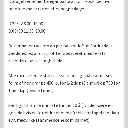
Optagelserne her foregår på location i Roskilde, hvor 
man kan medvirke en eller begge dage:

D.20/02 8:00-16:00

D.03/03 11:30-19.00

Da der her er tale om en periodespillefilm fordre det i 
særdeleshed at din profil er opdateret med tekst/ 
stamdata og castingbilleder

Alle medvirkende statister vil modtage påskønnelse i 
form af honorar på 400 kr. for 1/2 dag (5 timer) og 750 for 
1 hel dag (over 5 timer)

Særligt til for de mindste (under 10 år) vil det være en 
god ide hvis en forældre er med på selve optagelsen (kan 
evn. medvirke i samme scene som barnet)