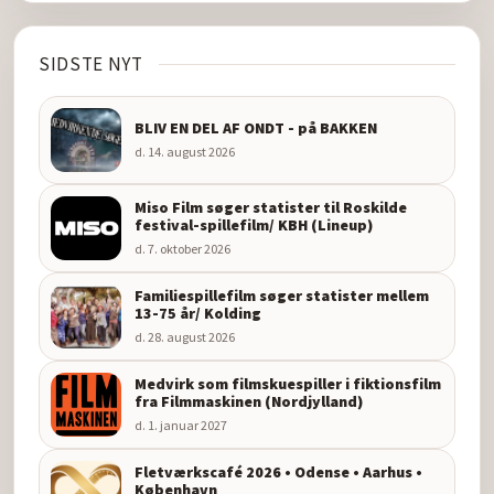
SIDSTE NYT
BLIV EN DEL AF ONDT - på BAKKEN
d. 14. august 2026
Miso Film søger statister til Roskilde
festival-spillefilm/ KBH (Lineup)
d. 7. oktober 2026
Familiespillefilm søger statister mellem
13-75 år/ Kolding
d. 28. august 2026
Medvirk som filmskuespiller i fiktionsfilm
fra Filmmaskinen (Nordjylland)
d. 1. januar 2027
Fletværkscafé 2026 • Odense • Aarhus •
København