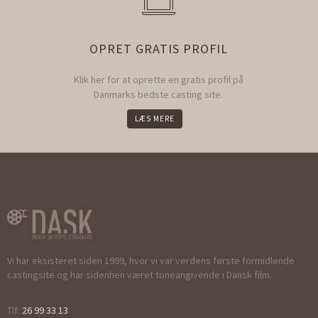
OPRET GRATIS PROFIL
Klik her for at oprette en gratis profil på
Danmarks bedste casting site.
LÆS MERE
Vi har eksisteret siden 1999, hvor vi var verdens første formidlende
castingsite og har sidenhen været toneangivende i Dansk film.
Tlf:
26 99 33 13