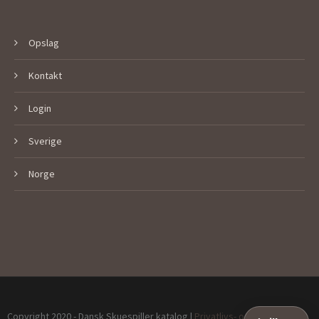
Opslag
Kontakt
Login
Sverige
Norge
Copyright 2020 - Dansk Skuespiller katalog |
Privatlivs- og Cookiepolitik