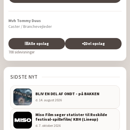
Mvh Tommy Duus
Caster / Branchevejleder
Alle opslag
Del opslag
708 sidevisninger
SIDSTE NYT
BLIV EN DEL AF ONDT - på BAKKEN
d. 14. august 2026
Miso Film søger statister til Roskilde
festival-spillefilm/ KBH (Lineup)
d. 7. oktober 2026