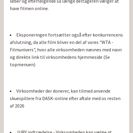
løber og efterfølgende så længe deltageren vælger at 
have filmen online.
Eksponeringen fortsætter også efter konkurrencens 
afslutning, da alle film bliver en del af vores "WTA - 
Filmunivers", hvor alle virksomheden nævnes med navn 
og direkte link til virksomhedens hjemmeside (Se 
topmenuen)
Virksomheder der donerer, kan tilmed anvende 
skuespillere fra DASK-online efter aftale med os resten 
af 2026
JURY indtrædelse - Virksomheden kan vælge at 