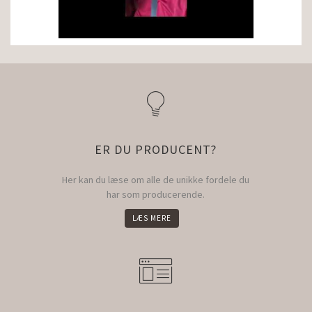
ER DU PRODUCENT?
Her kan du læse om alle de unikke fordele du
har som producerende.
LÆS MERE