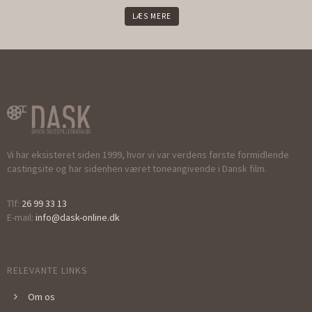
LÆS MERE
Vi har eksisteret siden 1999, hvor vi var verdens første formidlende
castingsite og har sidenhen været toneangivende i Dansk film.
Tlf:
26 99 33 13
E-mail:
info@dask-online.dk
RELEVANTE LINKS
Om os