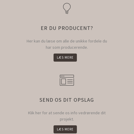
ER DU PRODUCENT?
Her kan du læse om alle de unikke fordele du
har som producerende.
LÆS MERE
SEND OS DIT OPSLAG
Klik her for at sende os info vedrørende dit
projekt.
LÆS MERE