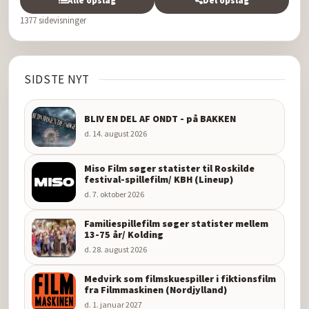
Alle opslag
Del opslag
1377 sidevisninger
SIDSTE NYT
BLIV EN DEL AF ONDT - på BAKKEN
d. 14. august 2026
Miso Film søger statister til Roskilde
festival-spillefilm/ KBH (Lineup)
d. 7. oktober 2026
Familiespillefilm søger statister mellem
13-75 år/ Kolding
d. 28. august 2026
Medvirk som filmskuespiller i fiktionsfilm
fra Filmmaskinen (Nordjylland)
d. 1. januar 2027