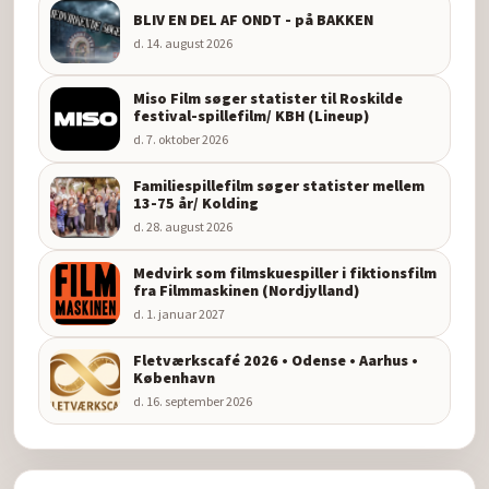
BLIV EN DEL AF ONDT - på BAKKEN
d. 14. august 2026
Miso Film søger statister til Roskilde
festival-spillefilm/ KBH (Lineup)
d. 7. oktober 2026
Familiespillefilm søger statister mellem
13-75 år/ Kolding
d. 28. august 2026
Medvirk som filmskuespiller i fiktionsfilm
fra Filmmaskinen (Nordjylland)
d. 1. januar 2027
Fletværkscafé 2026 • Odense • Aarhus •
København
d. 16. september 2026