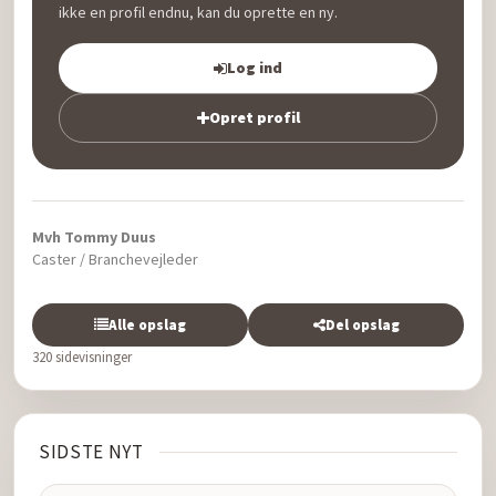
ikke en profil endnu, kan du oprette en ny.
Log ind
Opret profil
Mvh Tommy Duus
Caster / Branchevejleder
Alle opslag
Del opslag
320 sidevisninger
SIDSTE NYT