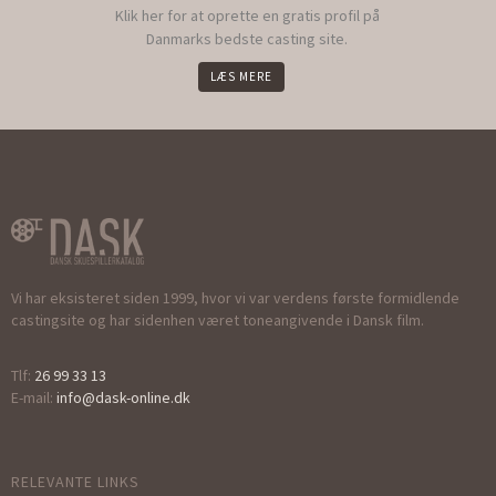
Klik her for at oprette en gratis profil på
Danmarks bedste casting site.
LÆS MERE
Vi har eksisteret siden 1999, hvor vi var verdens første formidlende
castingsite og har sidenhen været toneangivende i Dansk film.
Tlf:
26 99 33 13
E-mail:
info@dask-online.dk
RELEVANTE LINKS