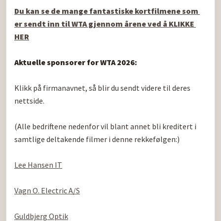
Du kan se de mange fantastiske kortfilmene som 
er sendt inn til WTA gjennom årene ved å KLIKKE 
HER
Aktuelle sponsorer for WTA 2026:
Klikk på firmanavnet, så blir du sendt videre til deres 
nettside.

(Alle bedriftene nedenfor vil blant annet bli kreditert i 
samtlige deltakende filmer i denne rekkefølgen:)

Lee Hansen IT
Vagn O. Electric A/S
Guldbjerg Optik