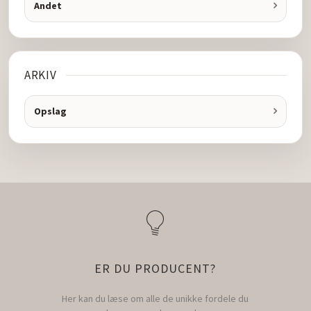
Andet
ARKIV
Opslag
ER DU PRODUCENT?
Her kan du læse om alle de unikke fordele du