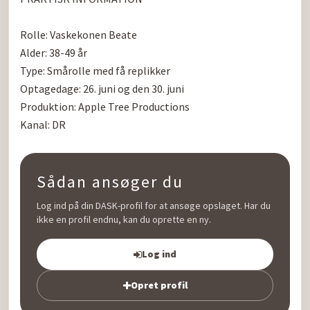
Rolle: Vaskekonen Beate

Alder: 38-49 år

Type: Smårolle med få replikker

Optagedage: 26. juni og den 30. juni

Produktion: Apple Tree Productions

Sådan ansøger du
Log ind på din DASK-profil for at ansøge opslaget. Har du
ikke en profil endnu, kan du oprette en ny.
Log ind
Opret profil