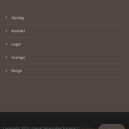
Opslag
Kontakt
Login
Sverige
Norge
Copyright 2020 - Dansk Skuespiller katalog |
Privatlivs- og Cookiepolitik