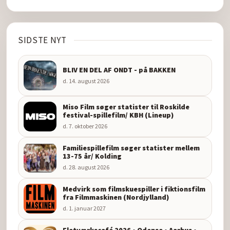
SIDSTE NYT
BLIV EN DEL AF ONDT - på BAKKEN
d. 14. august 2026
Miso Film søger statister til Roskilde
festival-spillefilm/ KBH (Lineup)
d. 7. oktober 2026
Familiespillefilm søger statister mellem
13-75 år/ Kolding
d. 28. august 2026
Medvirk som filmskuespiller i fiktionsfilm
fra Filmmaskinen (Nordjylland)
d. 1. januar 2027
Fletværkscafé 2026 • Odense • Aarhus •