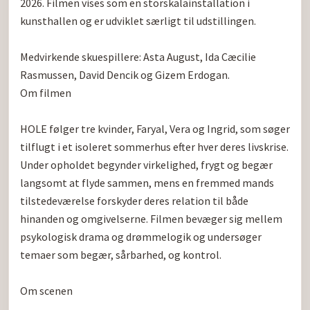
2026. Filmen vises som en storskalainstallation i 
kunsthallen og er udviklet særligt til udstillingen.

Medvirkende skuespillere: Asta August, Ida Cæcilie 
Rasmussen, David Dencik og Gizem Erdogan.

Om filmen

HOLE følger tre kvinder, Faryal, Vera og Ingrid, som søger 
tilflugt i et isoleret sommerhus efter hver deres livskrise. 
Under opholdet begynder virkelighed, frygt og begær 
langsomt at flyde sammen, mens en fremmed mands 
tilstedeværelse forskyder deres relation til både 
hinanden og omgivelserne. Filmen bevæger sig mellem 
psykologisk drama og drømmelogik og undersøger 
temaer som begær, sårbarhed, og kontrol.

Om scenen
