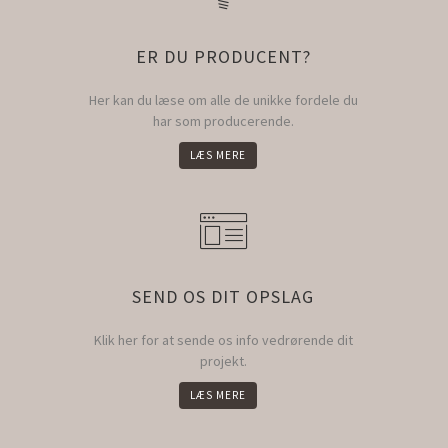
ER DU PRODUCENT?
Her kan du læse om alle de unikke fordele du
har som producerende.
LÆS MERE
SEND OS DIT OPSLAG
Klik her for at sende os info vedrørende dit
projekt.
LÆS MERE