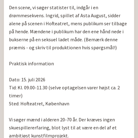
Den scene, vi søger statister til, indgår i en 
drømmesekvens. Ingrid, spillet af Asta August, sidder 
alene på scenen i Hofteatret, mens publikum ser tilbage 
på hende. Mændene i publikum har den ene hånd nede i 
bukserne på en seksuel ladet måde. (Bemærk denne 
præmis - og skriv til produktionen hvis spørgsmål!)

Praktisk information

Dato: 15. juli 2026

Tid: Kl. 09.00-11.30 (selve optagelsen varer højst ca. 2 
timer)

Sted: Hofteatret, København

Vi søger mænd i alderen 20-70 år. Der kræves ingen 
skuespillererfaring, blot lyst til at være en del af et 
ambitiøst kunstfilmprojekt.