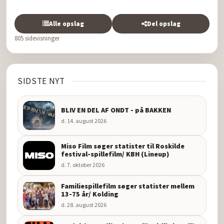
Alle opslag
Del opslag
805 sidevisninger
SIDSTE NYT
BLIV EN DEL AF ONDT - på BAKKEN
d. 14. august 2026
Miso Film søger statister til Roskilde
festival-spillefilm/ KBH (Lineup)
d. 7. oktober 2026
Familiespillefilm søger statister mellem
13-75 år/ Kolding
d. 28. august 2026