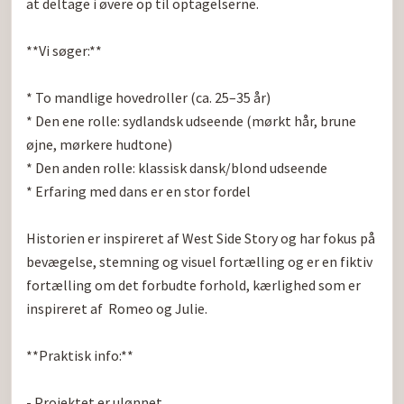
at deltage i øvere op til optagelserne.

**Vi søger:**

* To mandlige hovedroller (ca. 25–35 år)

* Den ene rolle: sydlandsk udseende (mørkt hår, brune 
øjne, mørkere hudtone)

* Den anden rolle: klassisk dansk/blond udseende

* Erfaring med dans er en stor fordel

Historien er inspireret af West Side Story og har fokus på 
bevægelse, stemning og visuel fortælling og er en fiktiv 
fortælling om det forbudte forhold, kærlighed som er 
inspireret af  Romeo og Julie.

**Praktisk info:**

- Projektet er ulønnet
