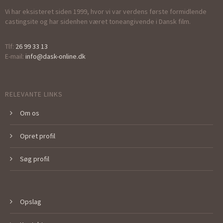
Vi har eksisteret siden 1999, hvor vi var verdens første formidlende
castingsite og har sidenhen været toneangivende i Dansk film.
Tlf:
26 99 33 13
E-mail:
info@dask-online.dk
RELEVANTE LINKS
Om os
Opret profil
Søg profil
Opslag