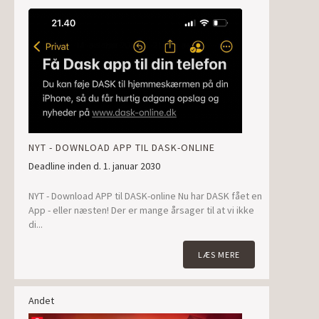
NYT - DOWNLOAD APP TIL DASK-ONLINE
Deadline inden d. 1. januar 2030
NYT - Download APP til DASK-online Nu har DASK fået en
App - eller næsten! Der er mange årsager til at vi ikke
di...
LÆS MERE
Andet