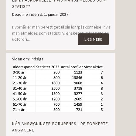
LØN/PÅSKØNNELSE, HVIS MAN AFMELDES SOM
STATIST?
Deadline inden d. 1. januar 2027
Hvornår er man berettiget til sin løn/påskønnelse, hvis
man afmeldes som statist? Vi ønsker at italesætte en
udfordri...
LÆS MERE
Viden om: Indsigt
NÅR ANSØGNINGER FORURENES - DE FORKERTE
ANSØGERE