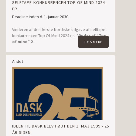
SELFTAPE-KONKURRENCEN TOP OF MIND 2024
ER...
Deadline inden d. 1. januar 2030
Vinderen af den første Nordiske udgave af selftape-
konkurrencen Top Of Mind 2024 er...
Vinder af “Top
of mind” 2
...
LÆS MERE
Andet
IDEEN TIL DASK BLEV FØDT DEN 1. MAJ 1999 - 25
ÅR SIDEN!